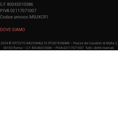
C.F. 80045010586
P.IVA 02117071007
Codice univoco M5UXCR1
DOVE SIAMO
2024 © ISTITUTO NAZIONALE DI STUDI ROMANI – Piazza dei Cavalieri di Malta 2,
00153 Roma – C.F. 80045010586 – P.IVA 02117071007. Tutti i diritti riservati.