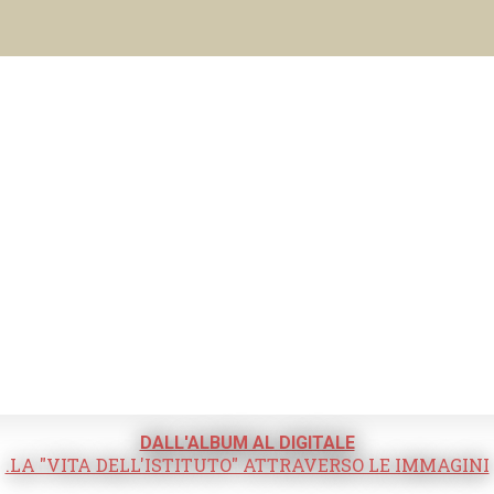
DALL'ALBUM AL DIGITALE
.LA "VITA DELL'ISTITUTO" ATTRAVERSO LE IMMAGINI