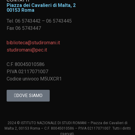
Piazza dei Cavalieri di Malta, 2
00153 Roma
Tel. 06 5743442 – 06 5743445
Fax 06 5743447
biblioteca@studiromani.it
studiromani@pec.it
C.F. 80045010586
P.IVA 02117071007
Codice univoco M5UXCR1
DOVE SIAMO
2024 © ISTITUTO NAZIONALE DI STUDI ROMANI – Piazza dei Cavalieri di
Malta 2, 00153 Roma – C.F. 80045010586 – P.IVA 02117071007. Tutti i diritti
riservati.