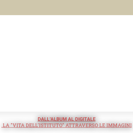
DALL'ALBUM AL DIGITALE
.LA "VITA DELL'ISTITUTO" ATTRAVERSO LE IMMAGINI