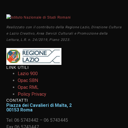
Realizzato con il contributo della Regione Lazio, Direzione Cultura
e Lazio Creativo, Area Servizi Culturali e Promozione della
Lettura, L.R. n. 24/2019, Piano 2023.
LINK UTILI
Lazio 900
Opac SBN
Opac RML
Policy Privacy
CONTATTI
Piazza dei Cavalieri di Malta, 2
00153 Roma
Tel. 06 5743442 – 06 5743445
Fax 06 5743447