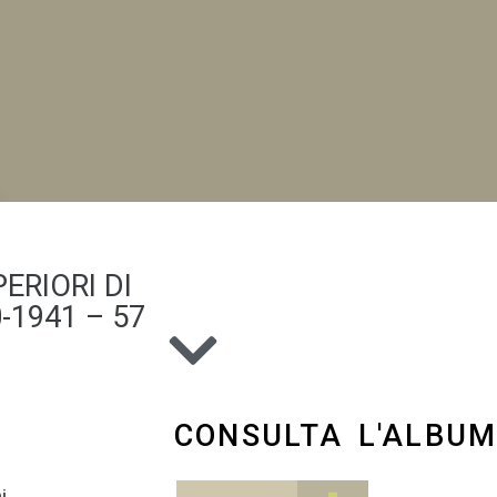
ERIORI DI
NI
-1941 – 57
CONSULTA L'ALBU
i