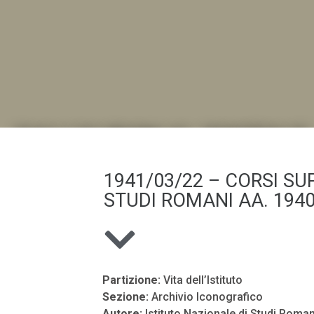
DALL'ALBUM AL DIGITALE
1941/03/22 – CORSI SUP
.LA "VITA DELL'ISTITUTO" ATTRAVERSO LE IMMAGI
STUDI ROMANI AA. 1940
Partizione:
Vita dell’Istituto
Sezione:
Archivio Iconografico
Autore:
Istituto Nazionale di Studi Roman