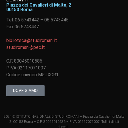
Piazza dei Cavalieri di Malta, 2
00153 Roma
Tel. 06 5743442 – 06 5743445
Fax 06 5743447
biblioteca@studiromani.it
studiromani@pec.it
C.F. 80045010586
P.IVA 02117071007
Codice univoco M5UXCR1
DOVE SIAMO
2024 © ISTITUTO NAZIONALE DI STUDI ROMANI – Piazza dei Cavalieri di Malta
2, 00153 Roma – C.F. 80045010586 – P.IVA 02117071007. Tutti i diritti
riservati.