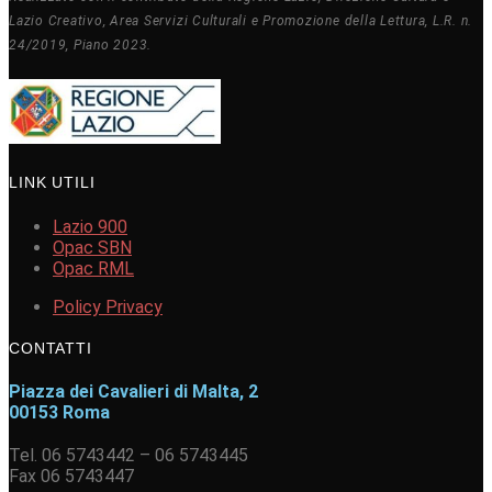
Lazio Creativo, Area Servizi Culturali e Promozione della Lettura, L.R. n.
24/2019, Piano 2023.
LINK UTILI
Lazio 900
Opac SBN
Opac RML
Policy Privacy
CONTATTI
Piazza dei Cavalieri di Malta, 2
00153 Roma
Tel. 06 5743442 – 06 5743445
Fax 06 5743447