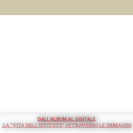
DALL'ALBUM AL DIGITALE
.LA "VITA DELL'ISTITUTO" ATTRAVERSO LE IMMAGINI