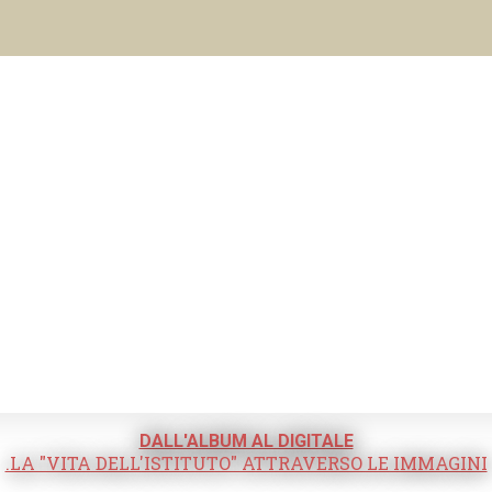
DALL'ALBUM AL DIGITALE
.LA "VITA DELL'ISTITUTO" ATTRAVERSO LE IMMAGINI