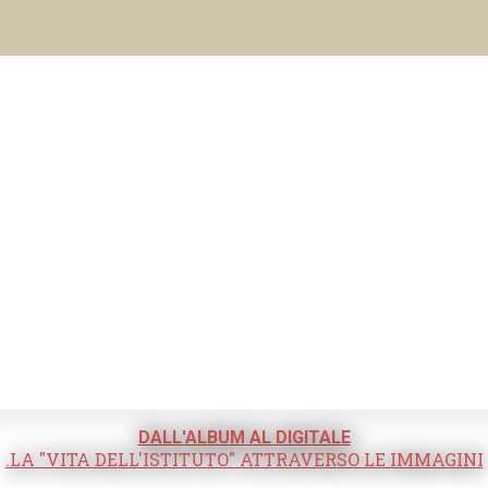
DALL'ALBUM AL DIGITALE
.LA "VITA DELL'ISTITUTO" ATTRAVERSO LE IMMAGINI