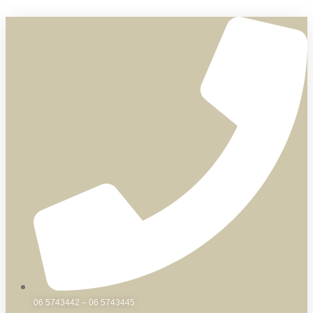
Skip
to
content
06 5743442 – 06 5743445