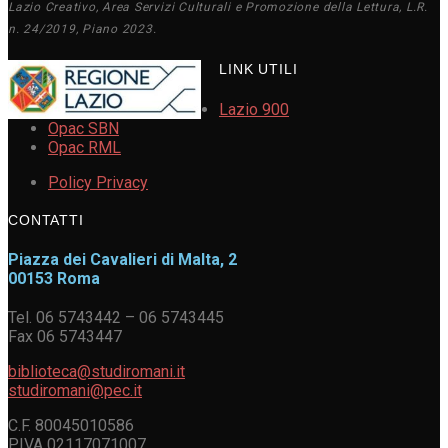
Lazio Creativo, Area Servizi Culturali e Promozione della Lettura, L.R.
n. 24/2019, Piano 2023.
LINK UTILI
Lazio 900
Opac SBN
Opac RML
Policy Privacy
CONTATTI
Piazza dei Cavalieri di Malta, 2
00153 Roma
Tel. 06 5743442 – 06 5743445
Fax 06 5743447
biblioteca@studiromani.it
studiromani@pec.it
C.F. 80045010586
P.IVA 02117071007